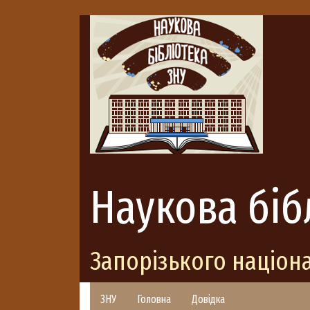
Наукова біб
Запорізького націон
ЗНУ
Головна
Довідка