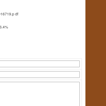
016719.p df
96.4%