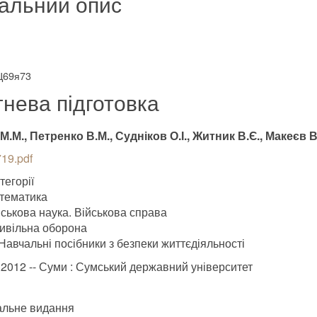
альний опис
Ц69я73
гнева підготовка
М.М., Петренко В.М., Судніков О.І., Житник В.Є., Макеєв В.
19.pdf
тегорії
тематика
йськова наука. Військова справа
ивільна оборона
Навчальні посібники з безпеки життєдіяльності
.2012 -- Суми : Сумський державний університет
альне видання