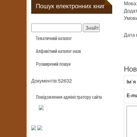
Мова:
Пошук електронних книг
Додат
Умови 
Дата 
Тематичний каталог
Алфавітний каталог назв
Розширений пошук
Нов
Документів:52632
Ім`я
E-ma
Повідомлення адміністратору сайта