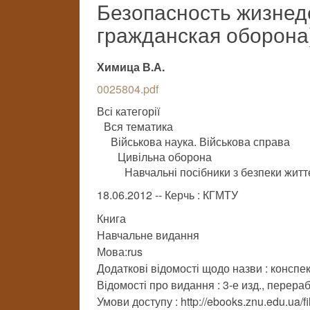
Безопасность жизнед
гражданская оборона
Химица В.А.
0025804.pdf
Всі категорії
Вся тематика
Військова наука. Військова справа
Цивільна оборона
Навчальні посібники з безпеки житт
18.06.2012 -- Керчь : КГМТУ
Книга
Навчальне видання
Мова:rus
Додаткові відомості щодо назви : конспе
Відомості про видання : 3-е изд., перераб
Умови доступу : http://ebooks.znu.edu.ua/f