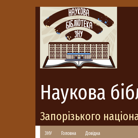
Наукова біб
Запорізького націон
ЗНУ
Головна
Довідка