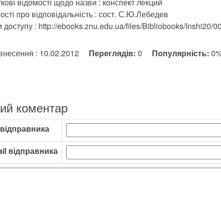
кові відомості щодо назви : конспект лекций
ості про відповідальність : сост. С.Ю.Лебедев
доступу : http://ebooks.znu.edu.ua/files/Bibliobooks/Inshi20/
внесення : 10.02.2012
Переглядів:
0
Популярність:
0
ий коментар
 відправника
il відправника