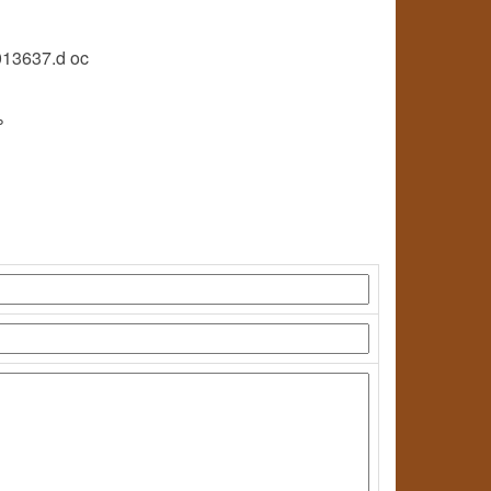
0013637.d oc
%