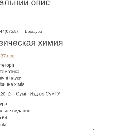
альний опис
544(075.8)
Брошура
зическая химия
37.doc
тегорії
тематика
ічні науки
ізична хімія
.2012 -- Сумі : Изд-во СумГУ
ура
альне видання
:54
ukr