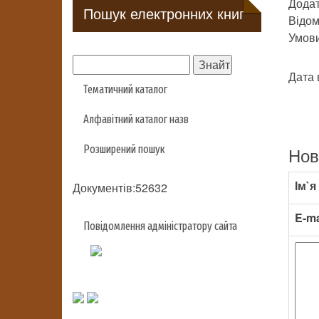
Додат
Пошук електронних книг
Відом
Умови 
Дата 
Тематичний каталог
Алфавітний каталог назв
Розширений пошук
Нов
Ім`я
Документів:52632
E-ma
Повідомлення адміністратору сайта