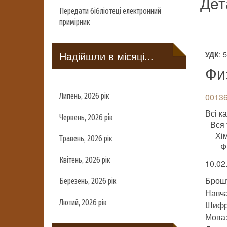
Дет
Передати бібліотеці електронний
примірник
Надійшли в місяці...
: 
УДК
Фи
Липень, 2026 рік
00136
Всі ка
Червень, 2026 рік
Вся 
Хім
Травень, 2026 рік
Ф
Квітень, 2026 рік
10.02
Брош
Березень, 2026 рік
Навч
Лютий, 2026 рік
Шифр
Мова: