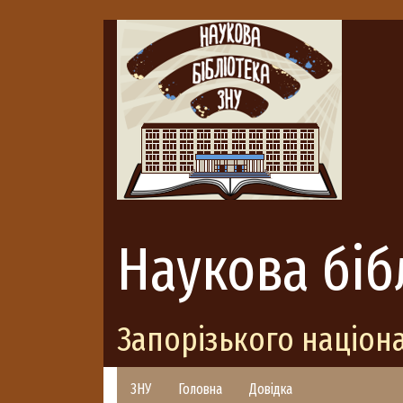
Наукова біб
Запорізького націон
ЗНУ
Головна
Довідка