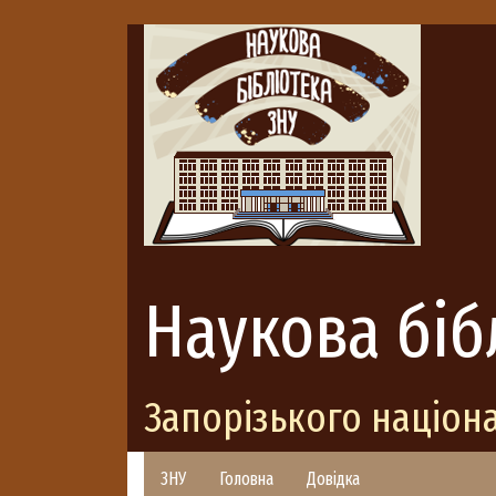
Наукова біб
Запорізького націон
ЗНУ
Головна
Довідка