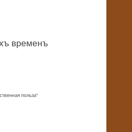
ихъ временъ
ственная польза"