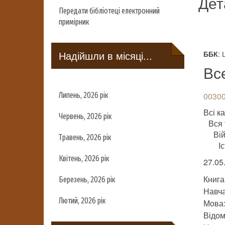
Дет
Передати бібліотеці електронний
примірник
Надійшли в місяці...
: 
ББК
Вс
Липень, 2026 рік
00300
Всі ка
Червень, 2026 рік
Вся 
Ві
Травень, 2026 рік
І
Квітень, 2026 рік
27.05
Книга
Березень, 2026 рік
Навч
Лютий, 2026 рік
Мова:
Відом