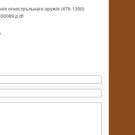
нія огнестръльнаго оружія (476-1350)
030089.p df
%