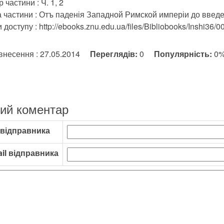
 частини : Ч. 1, 2
 частини : Отъ паденія Западной Римской имперіи до введе
доступу : http://ebooks.znu.edu.ua/files/Bibliobooks/Inshi36/0
внесення : 27.05.2014
Переглядів:
0
Популярність:
0
ий коментар
 відправника
il відправника