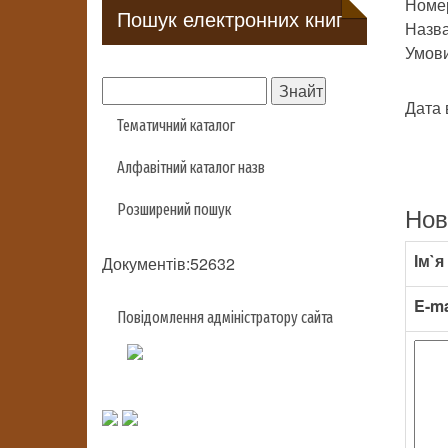
Номер
Пошук електронних книг
Назва
Умови 
Дата 
Тематичний каталог
Алфавітний каталог назв
Розширений пошук
Нов
Ім`я
Документів:52632
E-ma
Повідомлення адміністратору сайта