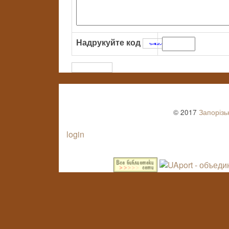
Надрукуйте код
:
© 2017
Запорізь
login