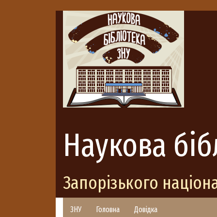
Наукова біб
Запорізького націон
ЗНУ
Головна
Довідка