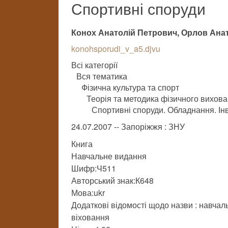
Спортивні споруди
Конох Анатолій Петрович, Орлов Ана
konohsporudi_v_a5.djvu
Всі категорії
Вся тематика
Фізична культура та спорт
Теорія та методика фізичного вихов
Спортивні споруди. Обладнання. Ін
24.07.2007 -- Запоріжжя : ЗНУ
Книга
Навчальне видання
Шифр:Ч511
Авторський знак:К648
Мова:ukr
Додаткові відомості щодо назви : навчал
віховання