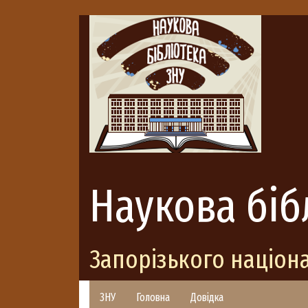
Наукова біб
Запорізького націон
ЗНУ
Головна
Довідка