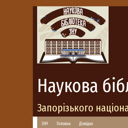
Наукова біб
Запорізького націон
ЗНУ
Головна
Довідка