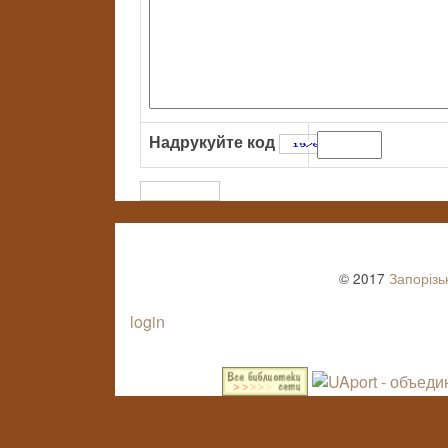
Надрукуйте код
:
© 2017
Запорізь
login