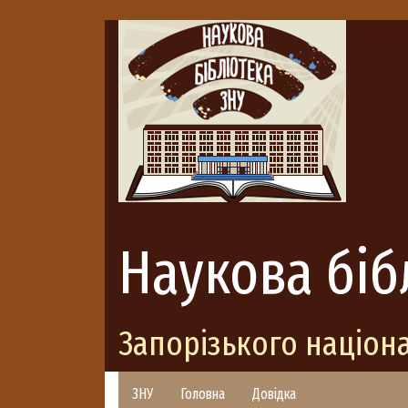
Наукова біб
Запорізького націон
ЗНУ
Головна
Довідка