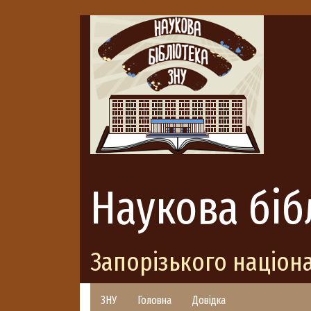
Наукова біб
Запорізького націон
ЗНУ
Головна
Довідка