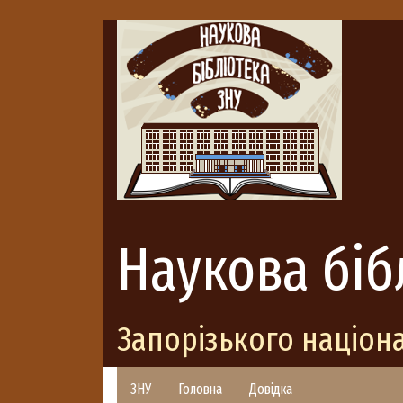
Наукова біб
Запорізького націон
ЗНУ
Головна
Довідка