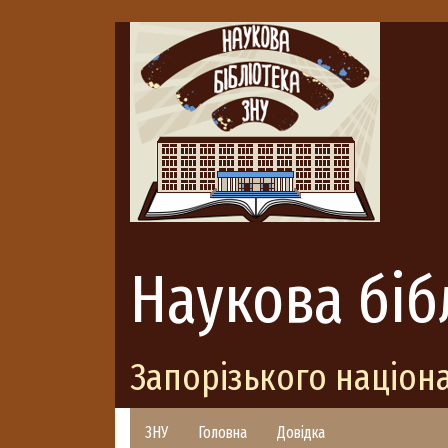
Наукова біб
Запорізького націон
ЗНУ
Головна
Довідка