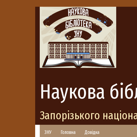
Наукова біб
Запорізького націон
ЗНУ
Головна
Довідка