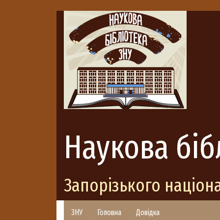
Наукова біб
Запорізького націон
ЗНУ
Головна
Довідка