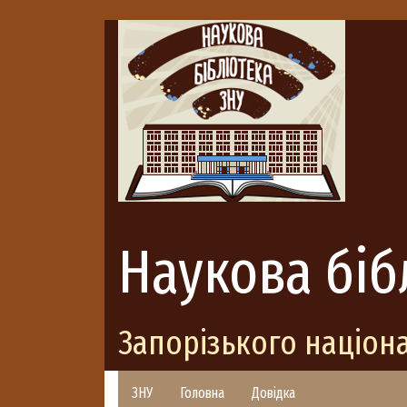
Наукова біб
Запорізького націон
ЗНУ
Головна
Довідка