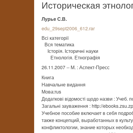
Историческая этноло
Лурье С.В.
edu_29sept2006_612.rar
Всі категорії
Вся тематика
Історія. Історичні науки
Етнологія. Етнографія
26.11.2007 -- М. : Аспект-Пресс
Книга
Навчальне видання
Мова:rus
Додаткові відомості щодо назви : Учеб. п
Загальні зауваження : http://ebooks.zsu.z
Учебное пособие включает в себя подро
также концепций, выработанных в культу
конфликтологии, знание которых необхо