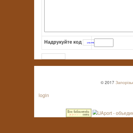
Надрукуйте код
:
© 2017
Запорізь
login