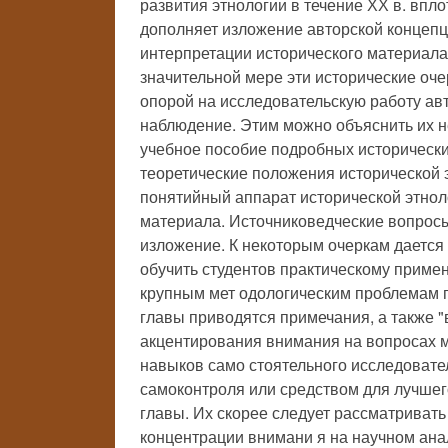
развития этнологии в течение ХХ в. впло
дополняет изложение авторской концеп
интерпретации исторического материала 
значительной мере эти исторические оче
опорой на исследовательскую работу ав
наблюдение. Этим можно объяснить их н
учебное пособие подробных исторически
теоретические положения исторической э
понятийный аппарат исторической этнол
материала. Источниковедческие вопросы
изложение. К некоторым очеркам дается
обучить студентов практическому примен
крупным мет одологическим проблемам 
главы приводятся примечания, а также 
акцентирования внимания на вопросах ме
навыков само стоятельного исследовате
самоконтроля или средством для лучшег
главы. Их скорее следует рассматриват
концентрации внимани я на научном ана