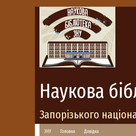
Наукова біб
Запорізького націон
ЗНУ
Головна
Довідка