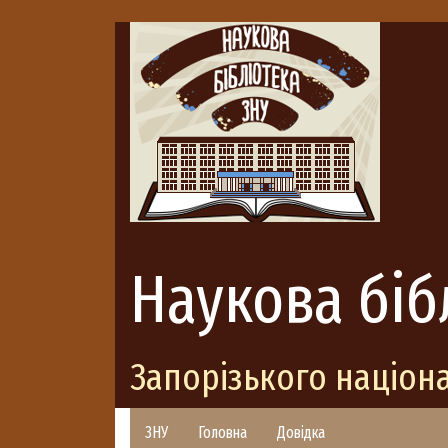
Наукова біб
Запорізького націон
ЗНУ
Головна
Довідка