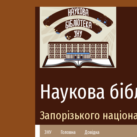
Наукова біб
Запорізького націон
ЗНУ
Головна
Довідка