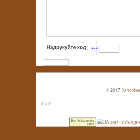
Надрукуйте код
:
© 2017
Запорізь
login