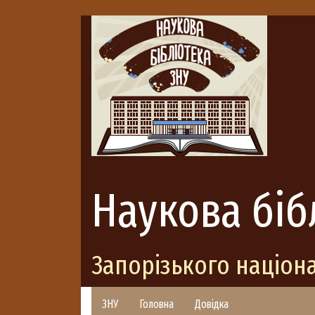
Наукова біб
Запорізького націон
ЗНУ
Головна
Довідка