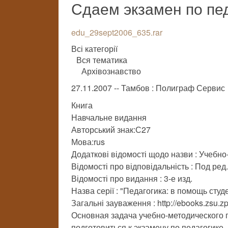
Сдаем экзамен по пе
edu_29sept2006_635.rar
Всі категорії
Вся тематика
Архівознавство
27.11.2007 -- Тамбов : Полиграф Сервис
Книга
Навчальне видання
Авторський знак:С27
Мова:rus
Додаткові відомості щодо назви : Учебн
Відомості про відповідальність : Под ред
Відомості про видання : 3-е изд.
Назва серії : "Педагогика: в помощь студ
Загальні зауваження : http://ebooks.zsu.z
Основная задача учебно-методического п
подготовиться к экзамену по педагогике.