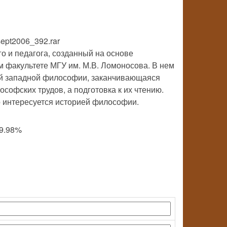
sept2006_392.rar
о и педагога, созданный на основе
м факультете МГУ им. М.В. Ломоносова. В нем
ой западной философии, заканчивающаяся
софских трудов, а подготовка к их чтению.
то интересуется историей философии.
99.98%