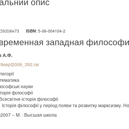
альний опис
 Ю3(0)6я73
: 5-06-004104-2
ISBN
временная западная философ
 А.Ф.
9sept2006_392.rar
тегорії
тематика
лософські науки
сторія філософії
Всесвітня історія філософії
Історія філософії у період появи та розвитку марксизму. Нов
.2007 -- М. : Высшая школа