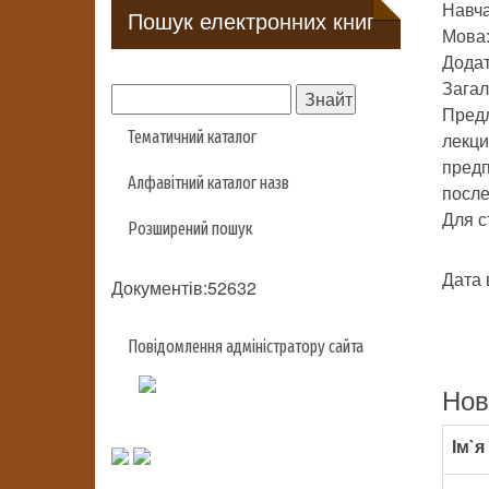
Навч
Пошук електронних книг
Мова:
Додат
Загал
Предл
Тематичний каталог
лекци
предп
Алфавітний каталог назв
после
Для с
Розширений пошук
Дата 
Документів:52632
Повідомлення адміністратору сайта
Нов
Ім`я