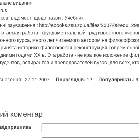
альне видання
rus
кові відомості щодо назви : Учебник
ьні зауваження : http://ebooks.zsu.zp.ua/files/2007/08/edu_29
агаемая работа - фундаментальный труд известного ученог
онного курса, много лет читаемого автором на философско
ринята историко-философская реконструкция соврем енн
дними годами XX в. Эта работа - не краткое изложение фило
тудентов, аспирантов и преподавателей вузов, для всех, к
внесення : 27.11.2007
Переглядів:
12
Популярність:
ий коментар
 відправника