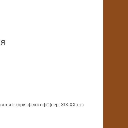
ия
ітня Історія філософії (сер. XIX-XX ст.)