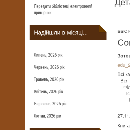
Дет
Передати бібліотеці електронний
примірник
Надійшли в місяці...
:
ББК
Со
Липень, 2026 рік
Зотов
edu_2
Червень, 2026 рік
Всі ка
Травень, 2026 рік
Вся 
Фі
Квітень, 2026 рік
І
Березень, 2026 рік
27.11
Лютий, 2026 рік
Книга