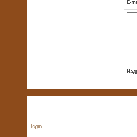
E-ma
Над
login