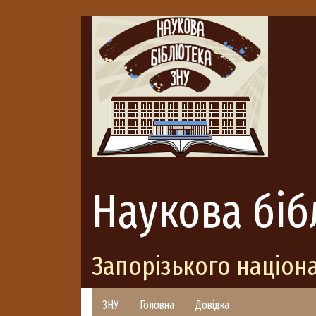
Наукова біб
Запорізького націон
ЗНУ
Головна
Довідка