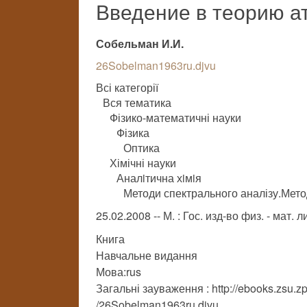
Введение в теорию а
Собельман И.И.
26Sobelman1963ru.djvu
Всі категорії
Вся тематика
Фізико-математичні науки
Фізика
Оптика
Хімічні науки
Аналiтична хiмiя
Методи спектрального аналізу.Мето
25.02.2008 -- М. : Гос. изд-во физ. - мат. л
Книга
Навчальне видання
Мова:rus
Загальні зауваження : http://ebooks.zsu.zp.
/26Sobelman1963ru.djvu