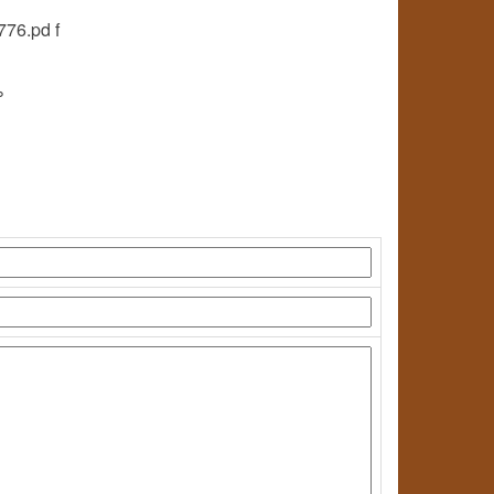
776.pd f
%