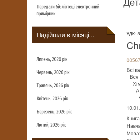
Дет
Передати бібліотеці електронний
примірник
Надійшли в місяці...
: 
УДК
Chr
Липень, 2026 рік
00567
Всі ка
Червень, 2026 рік
Вся 
Хім
Травень, 2026 рік
А
Квітень, 2026 рік
10.01
Березень, 2026 рік
Книга
Лютий, 2026 рік
Навч
Мова