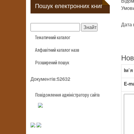
Відом
Пошук електронних книг
Умови 
Дата 
Тематичний каталог
Алфавітний каталог назв
Нов
Розширений пошук
Ім`я
Документів:52632
E-ma
Повідомлення адміністратору сайта