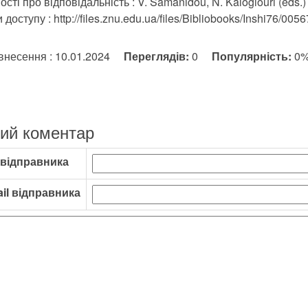
ості про відповідальність : V. Samanidou, N. Kalogiouri (eds.)
доступу : http://files.znu.edu.ua/files/Bibliobooks/Inshi76/0056
внесення : 10.01.2024
Переглядів:
0
Популярність:
0
ий коментар
 відправника
il відправника