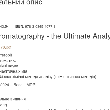
альний опис
543.54
: 978-3-0365-4077-1
ISBN
omatography - the Ultimate Analyt
76.pdf
тегорії
тематика
ічні науки
налiтична хiмiя
Фізико-хімічні методи аналізу (крім оптичних методів)
.2024 -- Basel : MDPI
альне видання
:eng