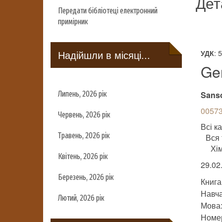
Дет
Передати бібліотеці електронний
примірник
Надійшли в місяці...
: 
УДК
Ge
Липень, 2026 рік
Sans
00573
Червень, 2026 рік
Всі ка
Травень, 2026 рік
Вся 
Хім
Квітень, 2026 рік
29.02
Березень, 2026 рік
Книга
Навч
Лютий, 2026 рік
Мова
Номер