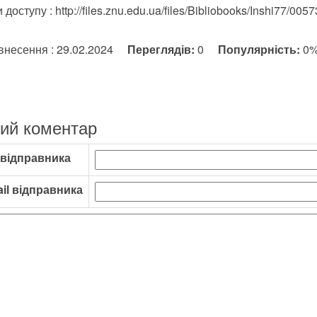
доступу : http://files.znu.edu.ua/files/Bibliobooks/Inshi77/0057
внесення : 29.02.2024
Переглядів:
0
Популярність:
0
ий коментар
 відправника
il відправника