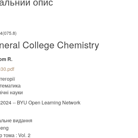
альний опис
54(075.8)
neral College Chemistry
om R.
30.pdf
тегорії
тематика
ічні науки
.2024 -- BYU Open Learning Network
альне видання
:eng
 тома : Vol. 2