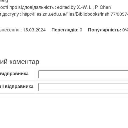
:eng
сті про відповідальність : edited by X.-W. Li, P. Chen
доступу : http://files.znu.edu.ua/files/Bibliobooks/Inshi77/0057
внесення : 15.03.2024
Переглядів:
0
Популярність:
0
ий коментар
 відправника
il відправника