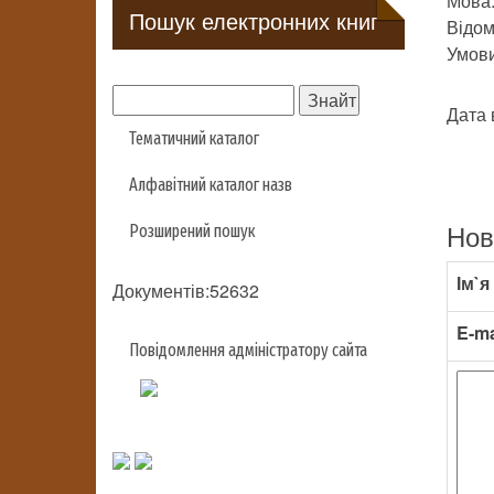
Мова
Пошук електронних книг
Відомо
Умови 
Дата 
Тематичний каталог
Алфавітний каталог назв
Нов
Розширений пошук
Ім`я
Документів:52632
E-ma
Повідомлення адміністратору сайта