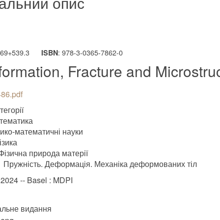
альний опис
669+539.3
: 978-3-0365-7862-0
ISBN
ormation, Fracture and Microstruc
86.pdf
тегорії
тематика
зико-математичні науки
ізика
Фізична природа матерії
Пружність. Деформація. Механіка деформованих тіл
.2024 -- Basel : MDPI
альне видання