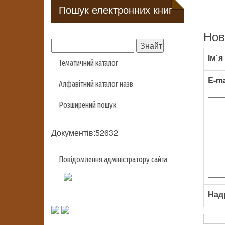
Пошук електронних книг
Нов
Ім`я
Тематичний каталог
E-ma
Алфавітний каталог назв
Розширений пошук
Документів:52632
Повідомлення адміністратору сайта
Над