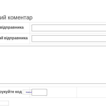
ий коментар
 відправника
il відправника
рукуйте код
: