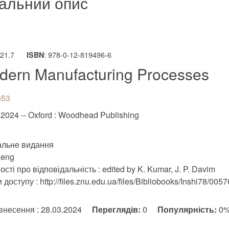
альний опис
621.7
: 978-0-12-819496-6
ISBN
dern Manufacturing Processes
653
.2024 -- Oxford : Woodhead Publishing
альне видання
:eng
сті про відповідальність : edited by K. Kumar, J. P. Davim
доступу : http://files.znu.edu.ua/files/Bibliobooks/Inshi78/0057
внесення : 28.03.2024
Переглядів:
0
Популярність:
0