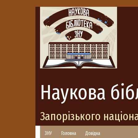
Наукова біб
Запорізького націон
ЗНУ
Головна
Довідка