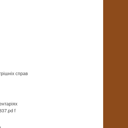
трішніх справ
ментаріях
837.pd f
%