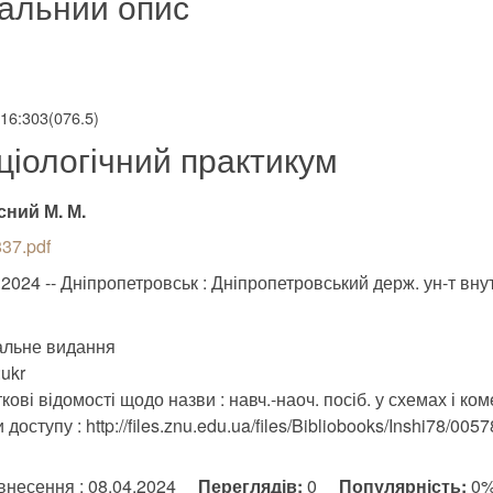
альний опис
316:303(076.5)
ціологічний практикум
сний М. М.
37.pdf
.2024 -- Дніпропетровськ : Дніпропетровський держ. ун-т вну
альне видання
ukr
кові відомості щодо назви : навч.-наоч. посіб. у схемах і ко
доступу : http://files.znu.edu.ua/files/Bibliobooks/Inshi78/0057
внесення : 08.04.2024
Переглядів:
0
Популярність:
0