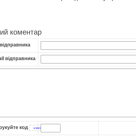
ий коментар
 відправника
il відправника
рукуйте код
: