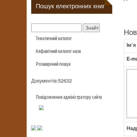
Пошук електронних книг
Нов
Тематичний каталог
Ім`я
Алфавітний каталог назв
E-ma
Розширений пошук
Документів:52632
Повідомлення адміністратору сайта
Над