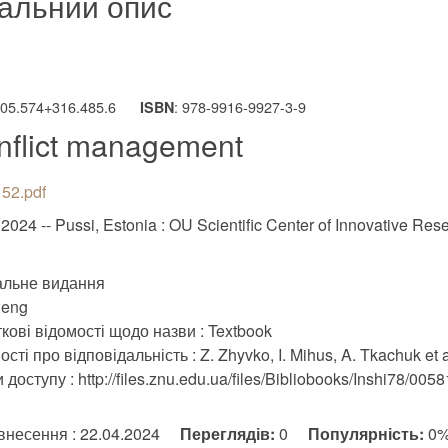
альний опис
005.574+316.485.6
: 978-9916-9927-3-9
ISBN
nflict management
52.pdf
2024 -- Pussi, Estonia : OU Scientific Center of Innovative Res
альне видання
:eng
кові відомості щодо назви : Textbook
сті про відповідальність : Z. Zhyvko, I. Mihus, A. Tkachuk et a
доступу : http://files.znu.edu.ua/files/Bibliobooks/Inshi78/0058
внесення : 22.04.2024
Переглядів:
0
Популярність:
0