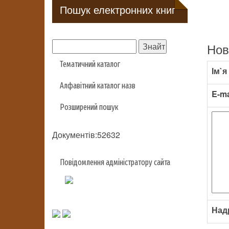
Пошук електронних книг
Нов
Тематичний каталог
Ім`я
Алфавітний каталог назв
E-ma
Розширений пошук
Документів:52632
Повідомлення адміністратору сайта
Над