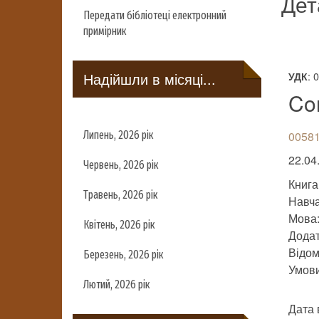
Дет
Передати бібліотеці електронний
примірник
Надійшли в місяці...
: 
УДК
Co
Липень, 2026 рік
00581
22.04.
Червень, 2026 рік
Книга
Травень, 2026 рік
Навч
Мова
Квітень, 2026 рік
Додат
Відомо
Березень, 2026 рік
Умови 
Лютий, 2026 рік
Дата 