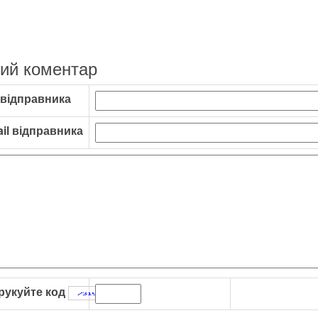
ий коментар
 відправника
il відправника
рукуйте код
: