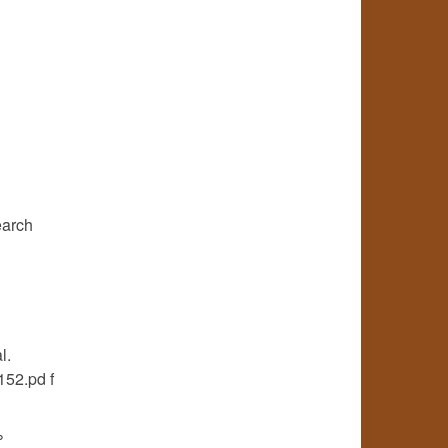
earch
l.
152.pd f
%