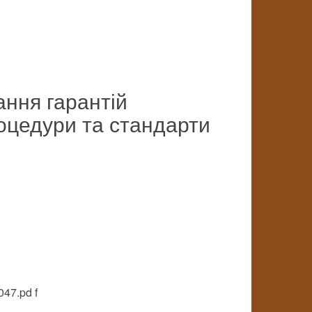
ння гарантій
роцедури та стандарти
047.pd f