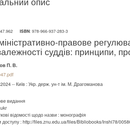
альний опис
347.962
: 978-966-937-283-3
ISBN
міністративно-правове регулюва
залежності суддів: принципи, п
ов П. В.
47.pdf
2024 -- Київ : Укр. держ. ун-т ім. М. Драгоманова
ве видання
ukr
кові відомості щодо назви : монографія
доступу : http://files.znu.edu.ua/files/Bibliobooks/Inshi78/0058