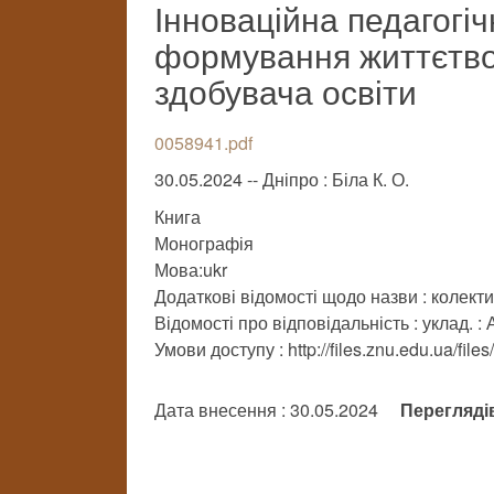
Інноваційна педагогіч
формування життєтво
здобувача освіти
0058941.pdf
30.05.2024 -- Дніпро : Біла К. О.
Книга
Монографія
Мова:ukr
Додаткові відомості щодо назви : колек
Відомості про відповідальність : уклад. :
Умови доступу : http://files.znu.edu.ua/file
Дата внесення : 30.05.2024
Перегляді