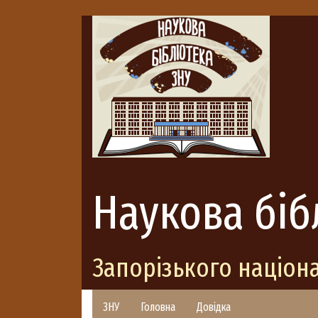
Наукова біб
Запорізького націон
ЗНУ
Головна
Довідка