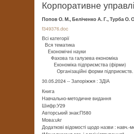
Корпоративне управл
Попов О. М., Беліченко А. Г., Турба О. О
f349376.doc
Всі категорії
Вся тематика
Економічні науки
Фахова та галузева економіка
Економіка підприємства (фірми)
Організаційні форми підприємств.
30.05.2024 -- Запоріжжя : ЗДІА
Книга
Навчально-методичне видання
Шифр:У29
Авторський знак:П580
Мова:ukr
Додаткові відомості щодо назви : навч.-м