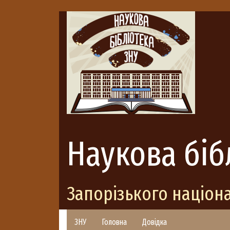
Наукова біб
Запорізького націон
ЗНУ
Головна
Довідка