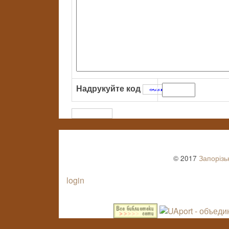
Надрукуйте код
:
© 2017
Запорізь
login