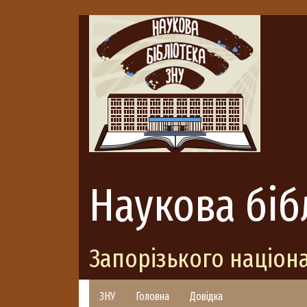
Наукова біб
Запорізького націон
ЗНУ
Головна
Довідка