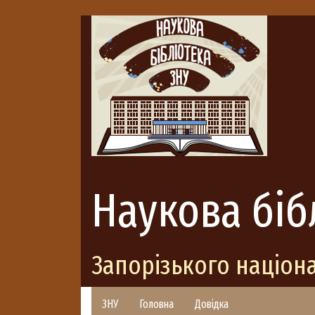
Наукова біб
Запорізького націон
ЗНУ
Головна
Довідка