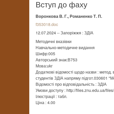
Вступ до фаху
Воронкова В. Г., Романенко Т. П.
f353018.doc
12.07.2024 -- Запоріжжя : ЗДІА
Методичні вказівки
Навчально-методичне видання
Шифр:005
Авторський знак:В753
Мова:ukr
Додаткові відомості щодо назви : метод. 
студентів ЗДІА напряму підгот.030601 "
Відомості про відповідальність : ЗДІА
Умови доступу : http://files.znu.edu.ua/fil
Ілюстрації : табл.
Ціна : 4.00