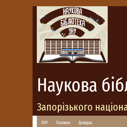
Наукова біб
Запорізького націон
ЗНУ
Головна
Довідка