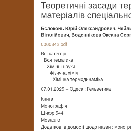
Теоретичні засади те
матеріалів спеціальн
Бєлоконь Юрій Олександрович, Чейлит
Віталійович, Воденнікова Оксана Серг
0060842.pdf
Всі категорії
Вся тематика
Хімічні науки
Фізична хімія
Хімічна термодинаміка
07.01.2025 -- Одеса : Гельветика
Книга
Монографія
Шифр:544
Мова:ukr
Додаткові відомості щодо назви : моногр