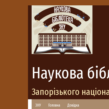
Наукова біб
Запорізького націон
ЗНУ
Головна
Довідка