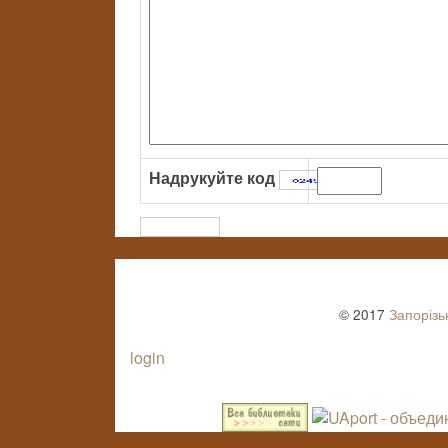
Надрукуйте код
:
© 2017
Запорізь
login