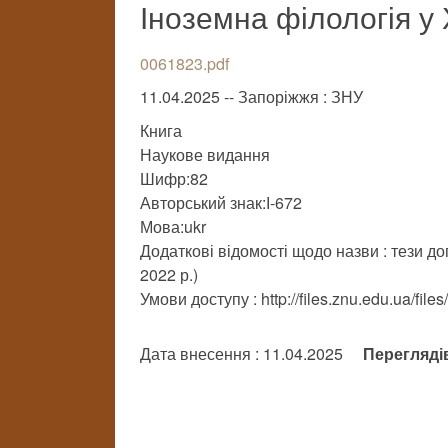
Іноземна філологія у 
0061823.pdf
11.04.2025 -- Запоріжжя : ЗНУ
Книга
Наукове видання
Шифр:82
Авторський знак:І-672
Мова:ukr
Додаткові відомості щодо назви : тези до
2022 р.)
Умови доступу : http://files.znu.edu.ua/file
Дата внесення : 11.04.2025
Перегляді