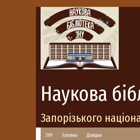
Наукова біб
Запорізького націон
ЗНУ
Головна
Довідка