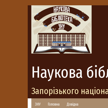
Наукова біб
Запорізького націон
ЗНУ
Головна
Довідка