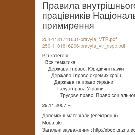
Правила внутрішньог
працівників Націонал
примирення
254-1181741631-pravyla_VTR.pdf
256-1181816266-pravyla_vtr_nspp.pdf
Всі категорії
Вся тематика
Держава і право. Юридичні науки
Держава і право окремих країн
Держава та право України
Галузі права України
Трудове право. Право соціальног
29.11.2007 --
Допоміжні матеріали (електронні)
Мова:ukr
Загальні зауваження : http://ebooks.znu.e