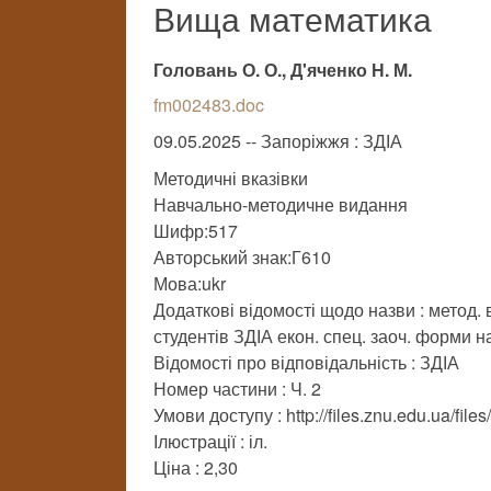
Вища математика
Головань О. О., Д'яченко Н. М.
fm002483.doc
09.05.2025 -- Запоріжжя : ЗДІА
Методичні вказівки
Навчально-методичне видання
Шифр:517
Авторський знак:Г610
Мова:ukr
Додаткові відомості щодо назви : метод. в
студентів ЗДІА екон. спец. заоч. форми 
Відомості про відповідальність : ЗДІА
Номер частини : Ч. 2
Умови доступу : http://files.znu.edu.ua/fi
Ілюстрації : іл.
Ціна : 2,30