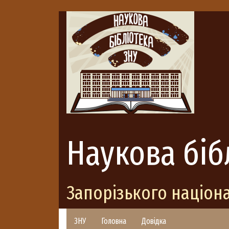
Наукова біб
Запорізького націон
ЗНУ
Головна
Довідка