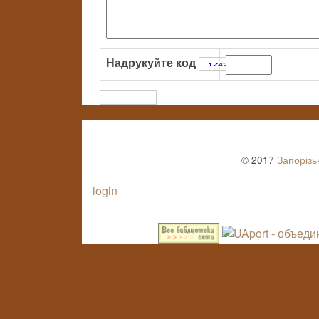
Надрукуйте код
:
© 2017
Запорізь
login