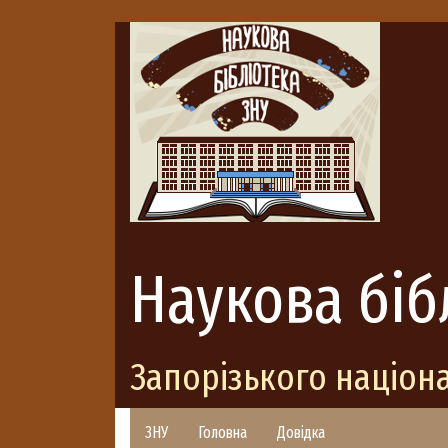
Наукова біб
Запорізького націон
ЗНУ
Головна
Довідка