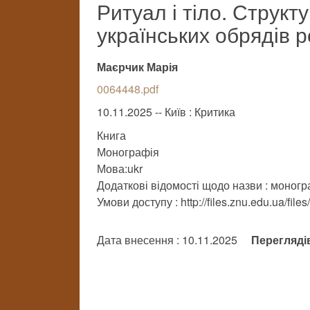
Ритуал і тіло. Струк
українських обрядів 
Маєрчик Марія
0064448.pdf
10.11.2025 -- Київ : Критика
Книга
Монографія
Мова:ukr
Додаткові відомості щодо назви : моногр
Умови доступу : http://files.znu.edu.ua/file
Дата внесення : 10.11.2025
Перегляді