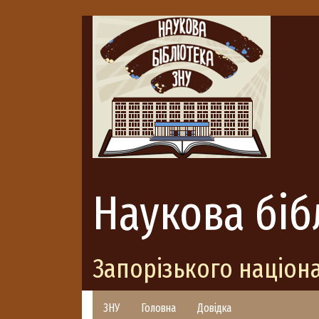
Наукова біб
Запорізького націон
ЗНУ
Головна
Довідка