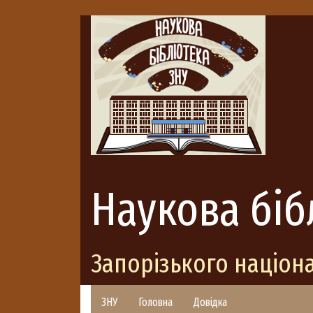
Наукова біб
Запорізького націон
ЗНУ
Головна
Довідка