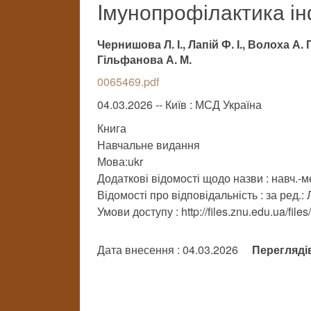
Iмунопрофілактика ін
Чернишова Л. І., Лапій Ф. І., Волоха А.
Гільфанова А. М.
0065469.pdf
04.03.2026 -- Київ : МСД Україна
Книга
Навчальне видання
Мова:ukr
Додаткові відомості щодо назви : навч.-ме
Відомості про відповідальність : за ред.: Л
Умови доступу : http://files.znu.edu.ua/file
Дата внесення : 04.03.2026
Перегляді