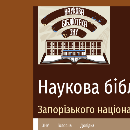
Наукова біб
Запорізького націон
ЗНУ
Головна
Довідка