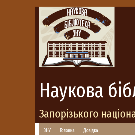
Наукова біб
Запорізького націон
ЗНУ
Головна
Довідка