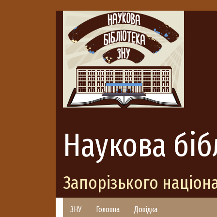
Наукова біб
Запорізького націон
ЗНУ
Головна
Довідка