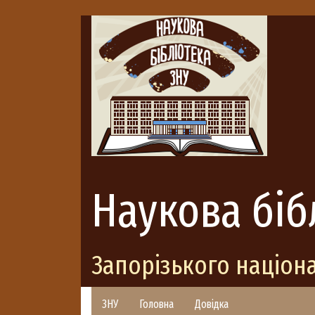
Наукова біб
Запорізького націон
ЗНУ
Головна
Довідка