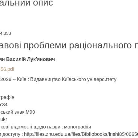
альний опис
34:333
авові проблеми раціонального 
ян Василій Лук'янович
56.pdf
.2026 -- Київ : Видавництво Київського університету
графія
:34
ський знак:М90
ukr
кові відомості щодо назви : монографія
доступу : http://files.znu.edu.ua/files/Bibliobooks/Inshi85/0065