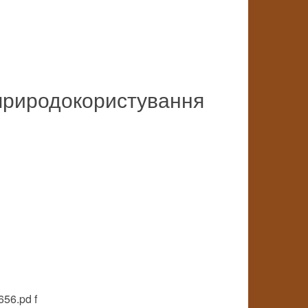
природокористування
656.pd f