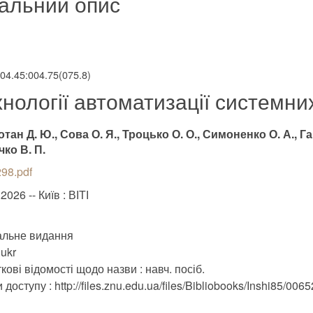
альний опис
004.45:004.75(075.8)
хнології автоматизації системни
тан Д. Ю., Сова О. Я., Троцько О. О., Симоненко О. А., Гам
ко В. П.
98.pdf
2026 -- Київ : ВІТІ
альне видання
ukr
кові відомості щодо назви : навч. посіб.
доступу : http://files.znu.edu.ua/files/Bibliobooks/Inshi85/0065