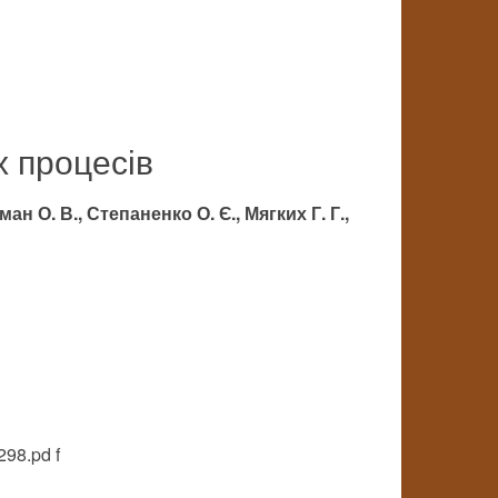
х процесів
ан О. В., Степаненко О. Є., Мягких Г. Г.,
298.pd f