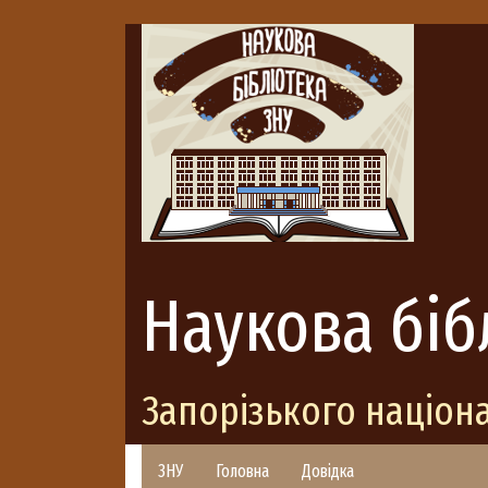
Наукова біб
Запорізького націон
ЗНУ
Головна
Довідка