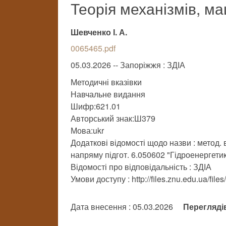
Теорія механізмів, м
Шевченко І. А.
0065465.pdf
05.03.2026 -- Запоріжжя : ЗДІА
Методичні вказівки
Навчальне видання
Шифр:621.01
Авторський знак:Ш379
Мова:ukr
Додаткові відомості щодо назви : метод. 
напряму підгот. 6.050602 "Гідроенергети
Відомості про відповідальність : ЗДІА
Умови доступу : http://files.znu.edu.ua/fi
Дата внесення : 05.03.2026
Перегляді